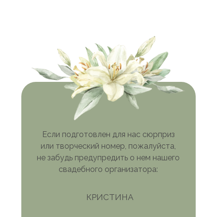
Если подготовлен для нас сюрприз
или творческий номер, пожалуйста,
не забудь предупредить о нем нашего
свадебного организатора:
КРИСТИНА